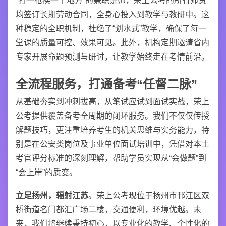
“打一枪换一个地方”的兼职讲师，荣上公考的所有师资
均签订长期劳动合同，全身心投入到教学与教研中。这
种稳定的全职机制，杜绝了“划水式”教学，确保了每一
堂课的质量可控、效果可见。此外，机构定期邀请省内
专家开展命题预测与研讨，让教学始终走在考情前沿。
全流程服务，打通备考“任督二脉”
从基础夯实到冲刺拔高，从笔试应试到面试实战，荣上
公考提供覆盖备考全周期的闭环服务。我们不仅仅传授
解题技巧，更注重培养考生的机关思维与实务能力，特
别是在公安类岗位及事业单位面试培训中，凭借对本土
考官评分标准的深刻理解，帮助学员实现从“会做题”到
“会上岸”的质变。
立足扬州，辐射江苏
。荣上公考现位于扬州市邗江区双
桥街道名门都汇广场二楼，交通便利，环境优越。未
来，我们将继续秉持初心，以专业化的教学、个性化的